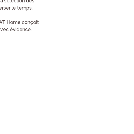
la sélection des
verser le temps.
s, AT Home conçoit
 avec évidence.