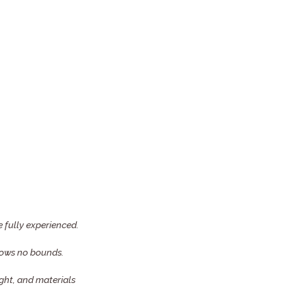
 fully experienced.
knows no bounds.
ight, and materials