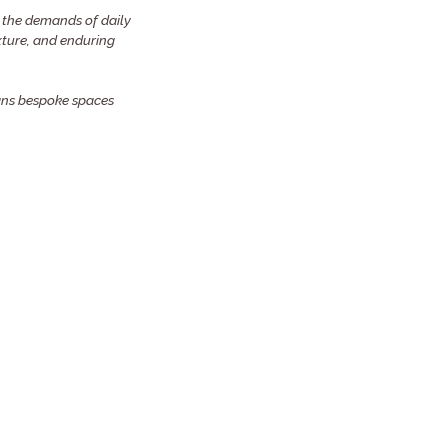
g the demands of daily
texture, and enduring
igns bespoke spaces